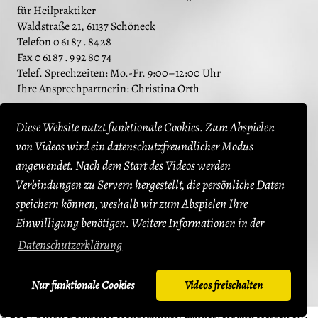
für Heilpraktiker
Waldstraße 21, 61137 Schöneck
Telefon 0 61 87 . 84 28
Fax 0 61 87 . 9 92 80 74
Telef. Sprechzeiten: Mo.-Fr. 9:00–12:00 Uhr
Ihre Ansprechpartnerin: Christina Orth
Website des Instituts
Diese Website nutzt funktionale Cookies. Zum Abspielen
E-Mail an das Medizinische Lehr- und Fortbildungsinstitut für
von Videos wird ein datenschutzfreundlicher Modus
Heilpraktiker
angewendet. Nach dem Start des Videos werden
Prüfungsvorbereitung Heilpraktiker für
Verbindungen zu Servern hergestellt, die persönliche Daten
Psychotherapie:
speichern können, weshalb wir zum Abspielen Ihre
Heilpraktiker-Institut für Psychotherapie Rothwiesenring 10,
Einwilligung benötigen. Weitere Informationen in der
64546 Mörfelden-Walldorf Telefon 0171 . 86 570 15
Datenschutzerklärung
Ihr Ansprechpartner: Dr. phil. Thomas Lindner
Website des Heilpraktiker-Instituts
Nur funktionale Cookies
Videos freischalten
E-Mail an das Heilpraktiker-Institut
© 2025 Union Deutscher Heilpraktiker, Landesverband Hessen e.V.