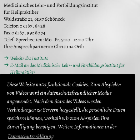
Medizinisches Lehr- und Fortbildungsinstitut
für Heilpraktiker
Waldstraße 21, 61137 Schöneck
Telefon 0 61 87 . 84 28
Fax 0 61 87 . 9 92 80 74
Telef. Sprechzeiten: Mo.-Fr. 9:00–12:00 Uhr
Ihre Ansprechpartnerin: Christina Orth
Website des Instituts
E-Mail an das Medizinische Lehr- und Fortbildungsinstitut für
Heilpraktiker
Diese Website nutzt funktionale Cookies. Zum Abspielen
Prüfungsvorbereitung Heilpraktiker für
Psychotherapie:
von Videos wird ein datenschutzfreundlicher Modus
angewendet. Nach dem Start des Videos werden
Heilpraktiker-Institut für Psychotherapie Rothwiesenring 10,
64546 Mörfelden-Walldorf Telefon 0171 . 86 570 15
Verbindungen zu Servern hergestellt, die persönliche Daten
Ihr Ansprechpartner: Dr. phil. Thomas Lindner
speichern können, weshalb wir zum Abspielen Ihre
Einwilligung benötigen. Weitere Informationen in der
Website des Heilpraktiker-Instituts
E-Mail an das Heilpraktiker-Institut
Datenschutzerklärung