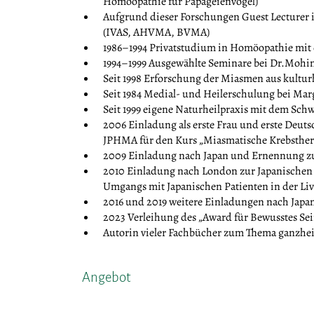
Homöopathie für Papageienvögel)
Aufgrund dieser Forschungen Guest Lecturer 
(IVAS, AHVMA, BVMA)
1986–1994 Privatstudium in Homöopathie mi
1994–1999 Ausgewählte Seminare bei Dr.Mohin
Seit 1998 Erforschung der Miasmen aus kulturh
Seit 1984 Medial- und Heilerschulung bei Mar
Seit 1999 eigene Naturheilpraxis mit dem S
2006 Einladung als erste Frau und erste Deut
JPHMA für den Kurs „Miasmatische Krebsther
2009 Einladung nach Japan und Ernennung 
2010 Einladung nach London zur Japanischen
Umgangs mit Japanischen Patienten in der L
2016 und 2019 weitere Einladungen nach Japa
2023 Verleihung des „Award für Bewusstes S
Autorin vieler Fachbücher zum Thema ganzhei
Angebot