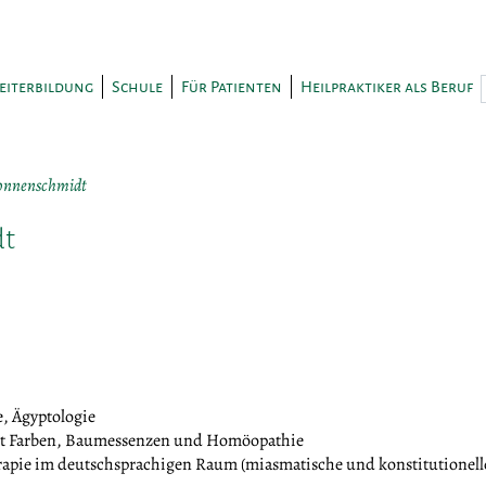
eiterbildung
Schule
Für Patienten
Heilpraktiker als Beruf
onnenschmidt
dt
, Ägyptologie
mit Farben, Baumessenzen und Homöopathie
erapie im deutschsprachigen Raum (miasmatische und konstitutionel