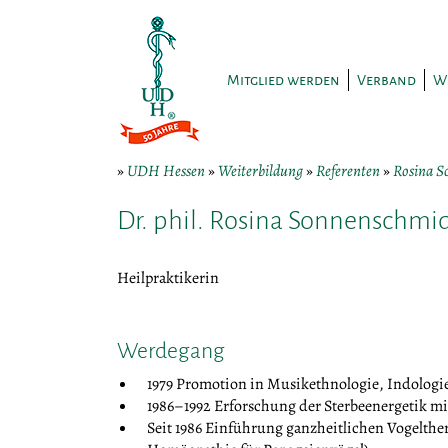
Mitglied werden
Verband
W
»
UDH Hessen
»
Weiterbildung
»
Referenten
»
Rosina S
Dr. phil. Rosina Sonnenschmi
Heilpraktikerin
Werdegang
1979 Promotion in Musikethnologie, Indologie
1986–1992 Erforschung der Sterbeenergetik 
Seit 1986 Einführung ganzheitlichen Vogelth