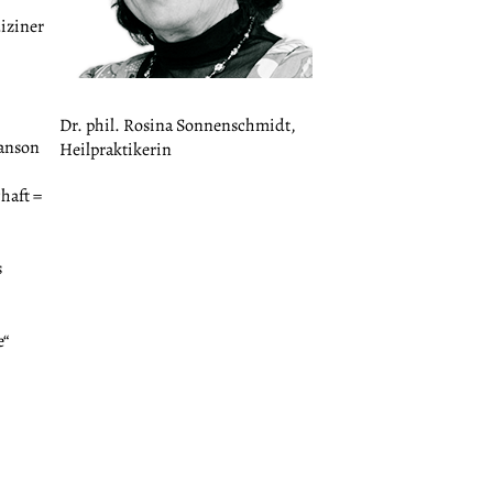
iziner
Dr. phil. Rosina Sonnenschmidt,
hanson
Heilpraktikerin
haft =
s
e“